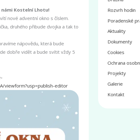
 námi Kostelní Lhotu!
Rozvrh hodin
ítí nové adventní okno s číslem.
Poradenské pr
ička, druhého přibude dvojka a tak to
Aktuality
Dokumenty
ipravíme nápovědu, která bude
de dobře vidět a bude svítit vždy 5
Cookies
Ochrana osobn
Projekty
e-
Galerie
/viewform?usp=publish-editor
Kontakt