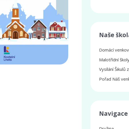
Naše škol
Domácí venkovs
Malotřídní ško
Vysílání Šikulů 
Pořad Náš venk
Navigace
Družina