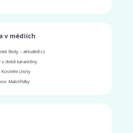
a v médiích
ké školy – aktuálně.cz
ly v době karantény
z Kostelní Lhoty
ov: Malotřídky