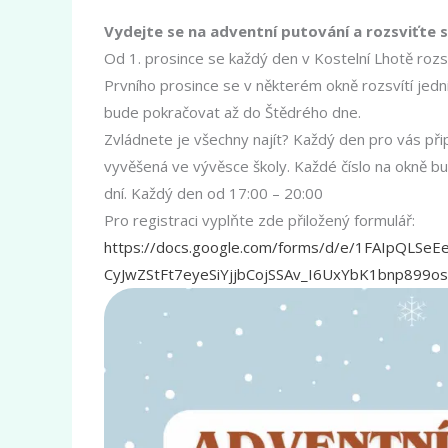
Vydejte se na adventní putování a rozsviťte s
Od 1. prosince se každý den v Kostelní Lhotě rozsv
Prvního prosince se v některém okně rozsvítí jedn
bude pokračovat až do Štědrého dne.
Zvládnete je všechny najít? Každý den pro vás př
vyvěšená ve vývěsce školy. Každé číslo na okně bu
dní. Každý den od 17:00 – 20:00
Pro registraci vyplňte zde přiložený formulář:
https://docs.google.com/forms/d/e/1FAIpQLSeE
CyJwZStFt7eyeSiYjjbCojSSAv_I6UxYbK1bnp899osA