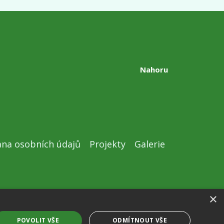
Nahoru
na osobních údajů
Projekty
Galerie
×
Created by
ngstranky.cz
POVOLIT VŠE
ODMÍTNOUT VŠE