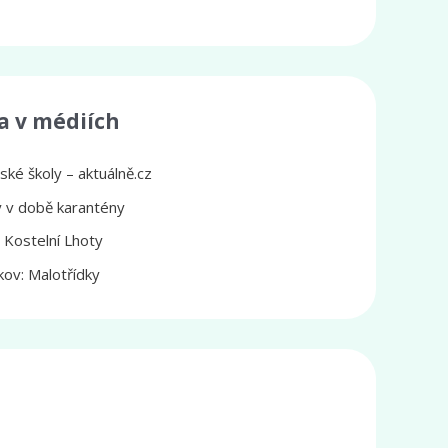
a v médiích
ké školy – aktuálně.cz
ly v době karantény
z Kostelní Lhoty
ov: Malotřídky