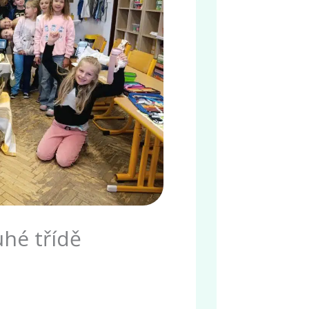
hé třídě