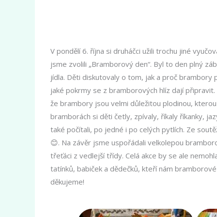
V pondělí 6. října si druháčci užili trochu jiné vyuč
jsme zvolili „Bramborový den“. Byl to den plný zá
jídla. Děti diskutovaly o tom, jak a proč brambory p
jaké pokrmy se z bramborových hlíz dají připravit.
že brambory jsou velmi důležitou plodinou, kterou l
bramborách si děti četly, zpívaly, říkaly říkanky, 
také počítali, po jedné i po celých pytlích. Ze sout
😊. Na závěr jsme uspořádali velkolepou bramborov
třeťáci z vedlejší třídy. Celá akce by se ale nemo
tatínků, babiček a dědečků, kteří nám bramborové 
děkujeme!