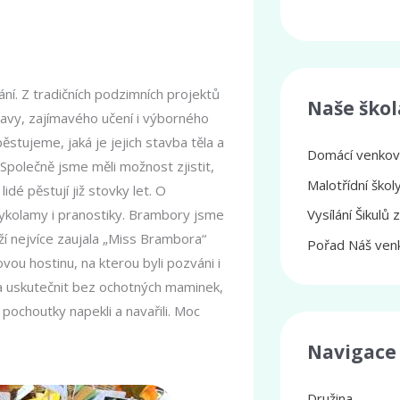
ování. Z tradičních podzimních projektů
Naše škol
bavy, zajímavého učení i výborného
ěstujeme, jaká je jejich stavba těla a
Domácí venkovs
 Společně jsme měli možnost zjistit,
Malotřídní ško
idé pěstují již stovky let. O
jazykolamy i pranostiky. Brambory jsme
Vysílání Šikulů 
ěží nejvíce zaujala „Miss Brambora“
Pořad Náš venk
ou hostinu, na kterou byli pozváni i
hla uskutečnit bez ochotných maminek,
pochoutky napekli a navařili. Moc
Navigace
Družina