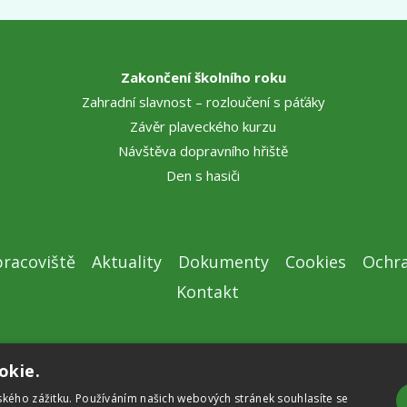
Zakončení školního roku
Zahradní slavnost – rozloučení s páťáky
Závěr plaveckého kurzu
Návštěva dopravního hřiště
Den s hasiči
racoviště
Aktuality
Dokumenty
Cookies
Ochra
Kontakt
okie.
ského zážitku. Používáním našich webových stránek souhlasíte se