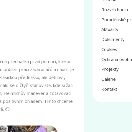
Rozvrh hodin
Poradenské pr
Aktuality
Dokumenty
Cookies
Ochrana osobn
učná přednáška první pomoci, kterou
Projekty
řiblížit práci záchranářů a naučit je
lasickou přednášku, ale děti byly
Galerie
lo se o čtyři stanoviště, kde si žáci
Kontakt
íz, Heimlichův manéver a zotavovací
e s pozitivním ohlasem. Tímto chceme
tě.
🙂