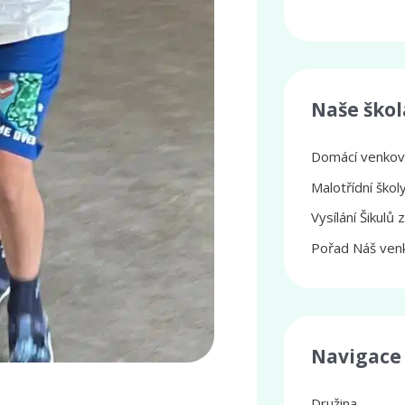
Naše škol
Domácí venkovs
Malotřídní ško
Vysílání Šikulů 
Pořad Náš venk
Navigace
Družina