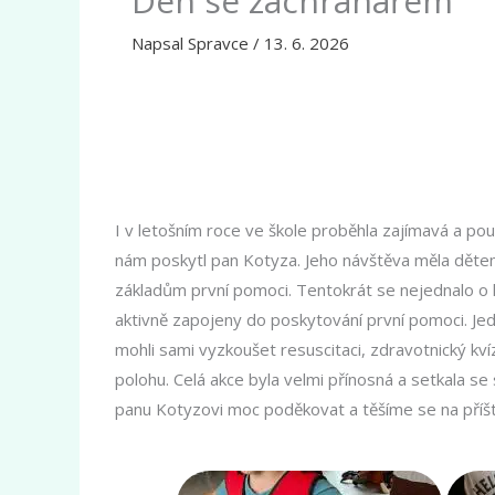
Den se záchranářem
Napsal
Spravce
/
13. 6. 2026
I v letošním roce ve škole proběhla zajímavá a po
nám poskytl pan Kotyza. Jeho návštěva měla dětem p
základům první pomoci. Tentokrát se nejednalo o k
aktivně zapojeny do poskytování první pomoci. Jedna
mohli sami vyzkoušet resuscitaci, zdravotnický kv
polohu. Celá akce byla velmi přínosná a setkala s
panu Kotyzovi moc poděkovat a těšíme se na příš