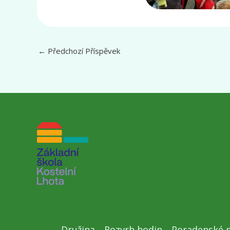
←
Předchozí Příspěvek
Družina
Rozvrh hodin
Poradenské p