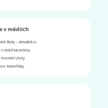
a v médiích
ké školy – aktuálně.cz
ly v době karantény
z Kostelní Lhoty
ov: Malotřídky