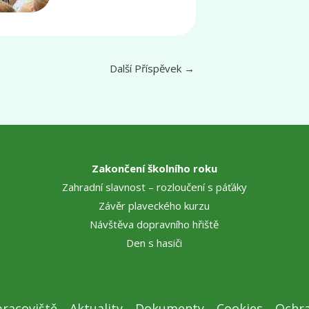
Další Příspěvek
→
Zakončení školního roku
Zahradní slavnost – rozloučení s páťáky
Závěr plaveckého kurzu
Návštěva dopravního hřiště
Den s hasiči
racoviště
Aktuality
Dokumenty
Cookies
Ochra