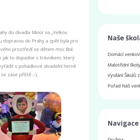
rahy do divadla Minor na „Velkou
Naše škol
u dopravou do Prahy a zpět byla pro
vého prostředí se dětem moc líbil.
Domácí venkovs
o jak to dopadne s trávníkem, který
Malotřídní ško
vyřádit v pohádkové divadelní herně
e zase příště :-).
Vysílání Šikulů 
Pořad Náš venk
Navigace
Družina