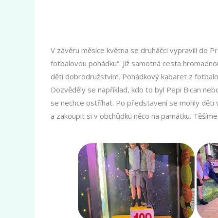
V závěru měsíce května se druháčci vypravili do P
fotbalovou pohádku“. Již samotná cesta hromadno
děti dobrodružstvím. Pohádkový kabaret z fotbalo
Dozvěděly se například, kdo to byl Pepi Bican neb
se nechce ostříhat. Po představení se mohly děti 
a zakoupit si v obchůdku něco na památku. Těšíme s