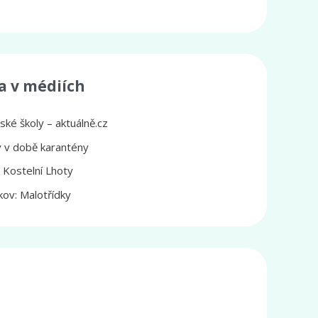
a v médiích
ké školy – aktuálně.cz
ly v době karantény
z Kostelní Lhoty
ov: Malotřídky