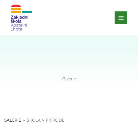
Přeskočit
Main
na
obsah
Menu
Galerie
GALERIE
»
ŠKOLA V PŘÍRODĚ