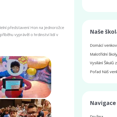
vadelní představení Hon na Jednorožce
Naše škol
říběhu vyprávěl o hrdinství lidí v
Domácí venkovs
Malotřídní ško
Vysílání Šikulů 
Pořad Náš venk
Navigace
Družina