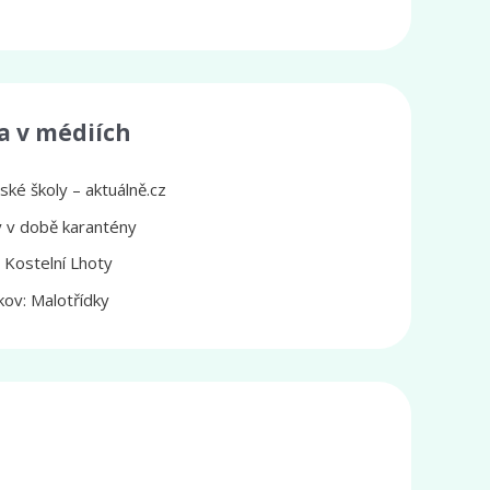
a v médiích
ké školy – aktuálně.cz
ly v době karantény
z Kostelní Lhoty
ov: Malotřídky