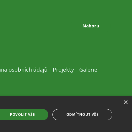
Nahoru
na osobních údajů
Projekty
Galerie
×
Created by
ngstranky.cz
POVOLIT VŠE
ODMÍTNOUT VŠE