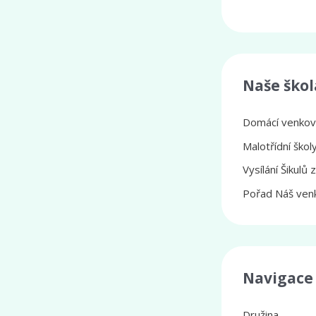
Naše škol
Domácí venkovs
Malotřídní ško
Vysílání Šikulů 
Pořad Náš venk
Navigace
Družina