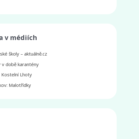
a v médiích
ké školy – aktuálně.cz
ly v době karantény
z Kostelní Lhoty
ov: Malotřídky