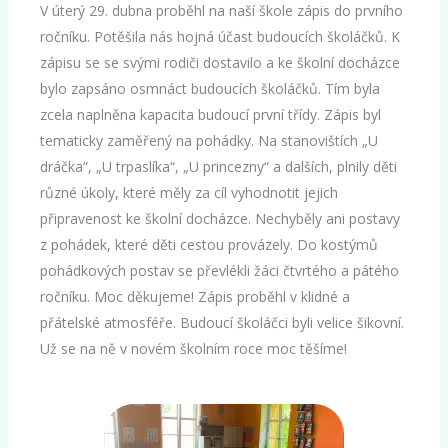
V úterý 29. dubna proběhl na naší škole zápis do prvního
ročníku. Potěšila nás hojná účast budoucích školáčků. K
zápisu se se svými rodiči dostavilo a ke školní docházce
bylo zapsáno osmnáct budoucích školáčků. Tím byla
zcela naplněna kapacita budoucí první třídy. Zápis byl
tematicky zaměřený na pohádky. Na stanovištích „U
dráčka“, „U trpaslíka“, „U princezny“ a dalších, plnily děti
různé úkoly, které měly za cíl vyhodnotit jejich
připravenost ke školní docházce. Nechyběly ani postavy
z pohádek, které děti cestou provázely. Do kostýmů
pohádkových postav se převlékli žáci čtvrtého a pátého
ročníku. Moc děkujeme! Zápis proběhl v klidné a
přátelské atmosféře. Budoucí školáčci byli velice šikovní.
Už se na ně v novém školním roce moc těšíme!