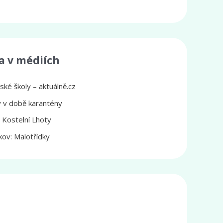
a v médiích
ké školy – aktuálně.cz
ly v době karantény
z Kostelní Lhoty
ov: Malotřídky