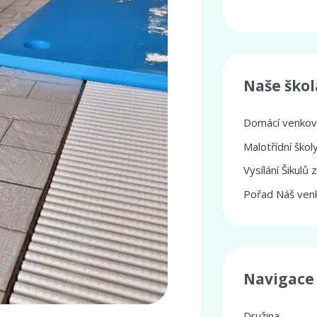
Naše škol
Domácí venkovs
Malotřídní ško
Vysílání Šikulů 
Pořad Náš venk
Navigace
Družina