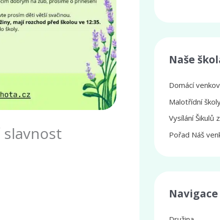
Naše škol
Domácí venkovs
Malotřídní ško
Vysílání Šikulů 
 slavnost
Pořad Náš venk
Navigace
Družina