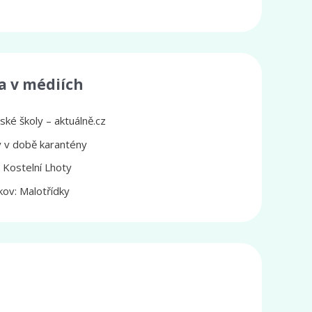
a v médiích
ké školy – aktuálně.cz
ly v době karantény
z Kostelní Lhoty
ov: Malotřídky