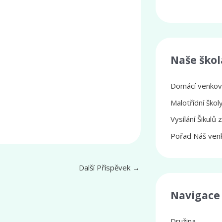
Naše škol
Domácí venkovs
Malotřídní ško
Vysílání Šikulů 
Pořad Náš venk
Další Příspěvek
→
Navigace
Družina