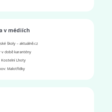
a v médiích
ké školy – aktuálně.cz
ly v době karantény
z Kostelní Lhoty
ov: Malotřídky